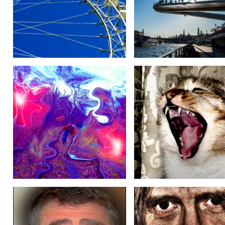
Дуга
Вспоминая лето
Гуляю по лесу, ем мухоморы
Так выглядит "МЯУ"