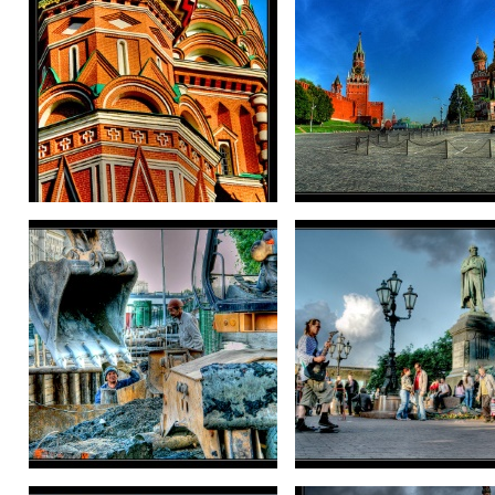
Купола
+++
Роботяги