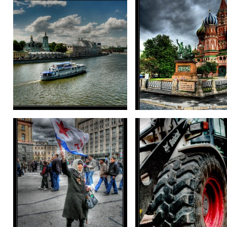
А над городом плывут облака
Преред грозой