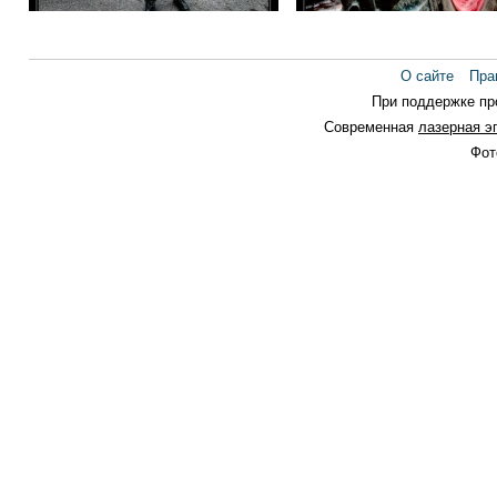
Про День Победы
Агрегат
О сайте
Пра
При поддержке п
Современная
лазерная э
Фот