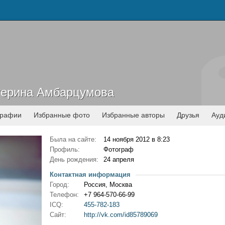
терина Амбарцумова
терина Амбарцумова
графии
Избранные фото
Избранные авторы
Друзья
Ауд
Была на сайте:
14 ноября 2012 в 8:23
Профиль:
Фотограф
День рождения:
24 апреля
Контактная информация
Город:
Россия, Москва
Телефон:
+7 964-570-66-99
ICQ:
455-782-183
Сайт:
http://vk.com/id85789069