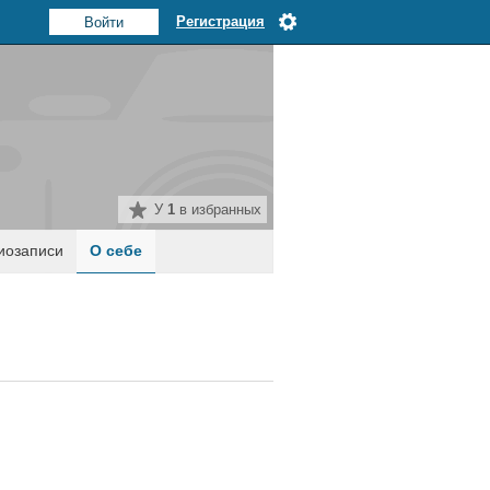
Регистрация
У
1
в избранных
иозаписи
О себе