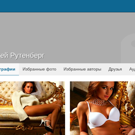
ей Рутенберг
гей Рутенберг
графии
Избранные фото
Избранные авторы
Друзья
Ау