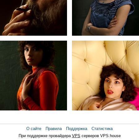
6
5
2
Хичкоку посвещается
О сайте
Правила
Поддержка
Статистика
При поддержке провайдера
VPS
серверов VPS.house