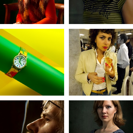
16
14
12
11