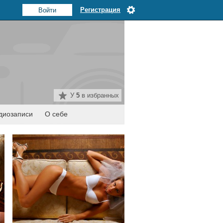
Регистрация
У
5
в избранных
диозаписи
О себе