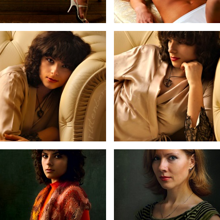
23
22
21
20