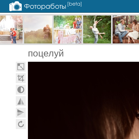
поцелуй