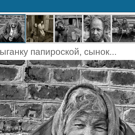
ыганку папироской, сынок...