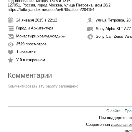
Год основания: Между 1315 и 1316.
127051, Россия, город Москва, улица Петровка, дом 28/2.
https://fotki.yandex.ru/users/ev6795/album/204184
24 января 2015 в 22:12
улица Петровка, 28 
Город и Архитектура
Sony Alpha SLT-A77
Монастыри,храмы,усадьбы
Sony Carl Zeiss Var
2529
просмотров
1
нравится
У
0
в избранном
Комментарии
Комментировать эту работу запрещено.
О сайте
Пра
При поддержке п
Современная
лазерная э
Фот