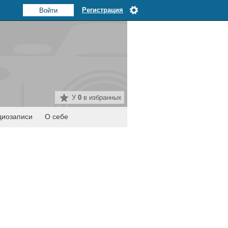
Регистрация
У
0
в избранных
диозаписи
О себе