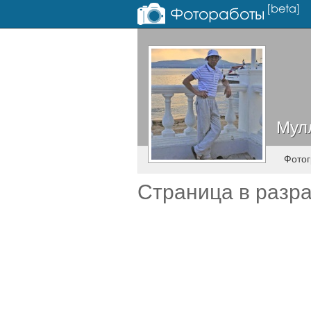
Мул
Мул
Фото
Страница в разр