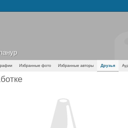
ланур
ланур
графии
Избранные фото
Избранные авторы
Друзья
Ау
аботке