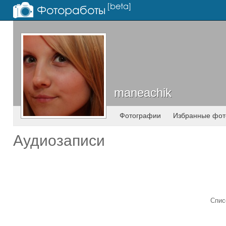
maneachik
maneachik
Фотографии
Избранные фот
Аудиозаписи
Спис