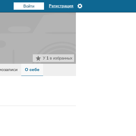
Регистрация
У
1
в избранных
иозаписи
О себе