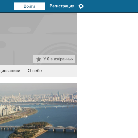
Регистрация
У
0
в избранных
диозаписи
О себе