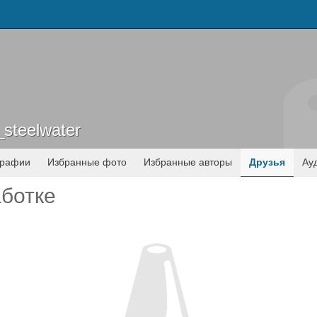
_steelwater
_steelwater
графии
Избранные фото
Избранные авторы
Друзья
Ау
аботке