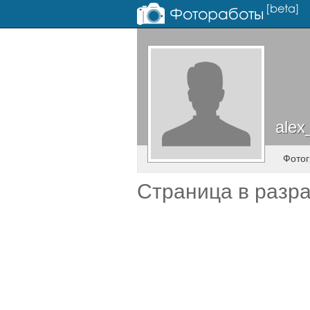
alex
alex
Фото
Страница в разр