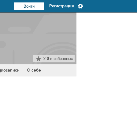
Регистрация
У
0
в избранных
диозаписи
О себе