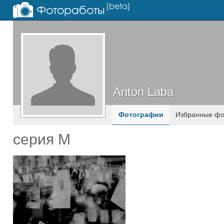
Anton Laba
Anton Laba
Фотографии
Избранные фо
серия М