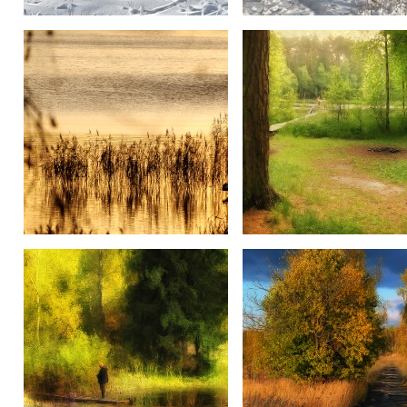
Мороз
Зима в лесу.
Заростающая река.....
К озеру....