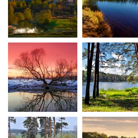
Закат над "Путиловом".
Синие Озеро.
Закат и Дерево...
Синие Озеро.