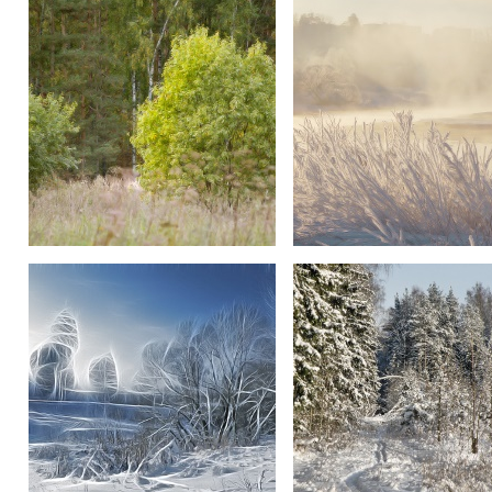
Лесная тропа...
В лесу...
У леса
Утренняя река