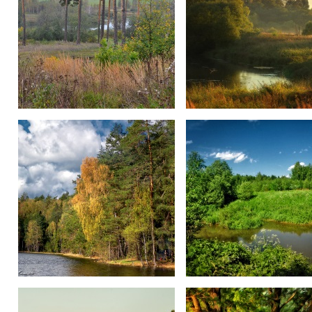
Осень...
Вечереет..
На "Синих".
Июнь на "Воре".