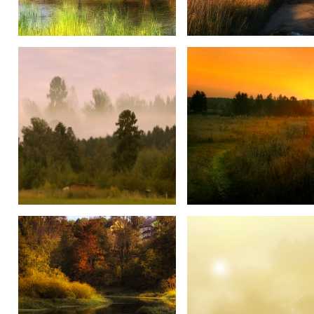
Осень и рыбак
Осень
На окраине
восход