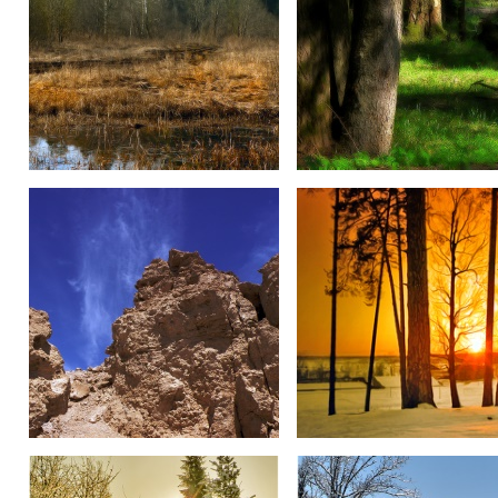
Весенний этюд
ЛЕС
Горы
"Закатный"