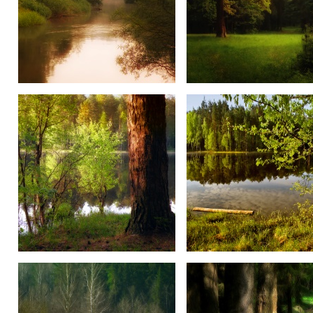
Утро
Вечереет
У озера
Озёро