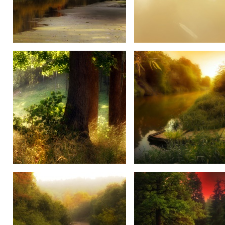
На реке
Власть туман
Лесная зарисовка
Свет над водой