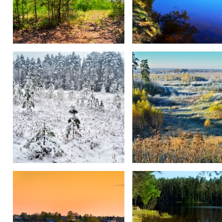
На озере.
На "Синих".
В лесу
Вид на Путилово