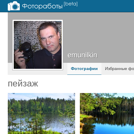
emunilkin
emunilkin
Фотографии
Избранные фо
пейзаж