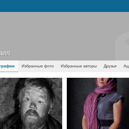
аил
аил
графии
Избранные фото
Избранные авторы
Друзья
Ау