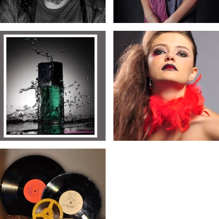
Колян
O
Брызги
Боа