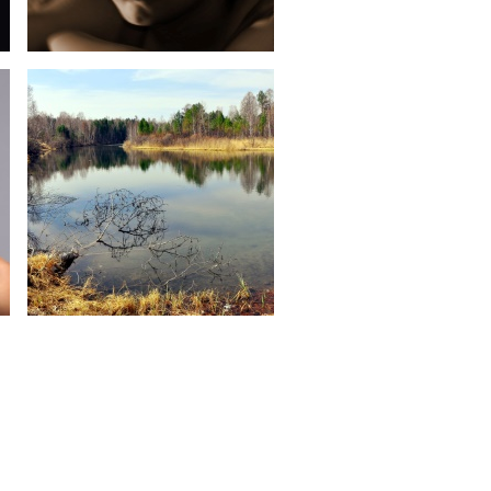
Будущее какое-ты?
На повороте...