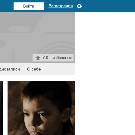
Регистрация
У
0
в избранных
диозаписи
О себе