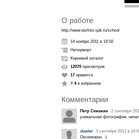
О работе
http://www.wizfoto.spb.ru/school
14 ноября 2011 в 19:50
Натюрморт
Корневой каталог
12070
просмотров
17
нравится
У
4
в избранном
Комментарии
Петр Семакин
2 сентября 201
уникальная фотография, ничег
vlasler
3 сентября 2013 в 10:0
Оксюморон. :)