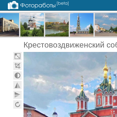
Крестовоздвиженский со